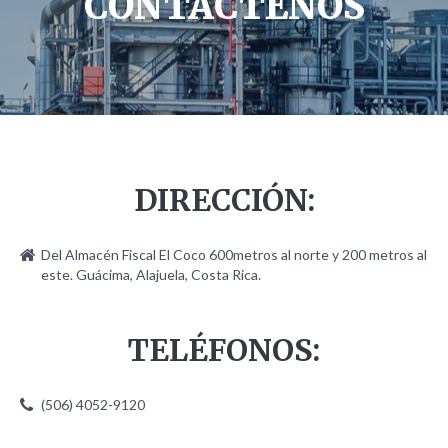
CONTÁCTENOS
Casos Históricos
Galería
Galería Inauguración
DIRECCIÓN:
Galería Las Instalaciones
Contacto
Del Almacén Fiscal El Coco 600metros al norte y 200 metros al
este. Guácima, Alajuela, Costa Rica.
TELÉFONOS:
(506) 4052-9120