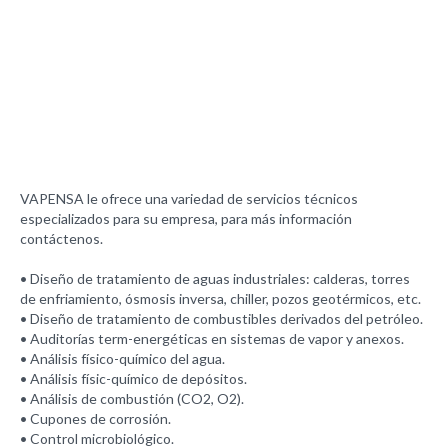
Servicios Técnicos
SERVICIOS
TÉCNICOS
Casos Históricos
Galería
VAPENSA le ofrece una variedad de servicios técnicos
Galería Inauguración
especializados para su empresa, para más información
Galería Las Instalaciones
contáctenos.
• Diseño de tratamiento de aguas industriales: calderas, torres
Contacto
de enfriamiento, ósmosis inversa, chiller, pozos geotérmicos, etc.
• Diseño de tratamiento de combustibles derivados del petróleo.
• Auditorías term-energéticas en sistemas de vapor y anexos.
• Análisis físico-químico del agua.
• Análisis físic-químico de depósitos.
• Análisis de combustión (CO2, O2).
• Cupones de corrosión.
• Control microbiológico.