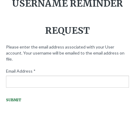
USERNAME
REMINDER
Servicios Técnicos
Casos Históricos
REQUEST
Galería
Please enter the email address associated with your User
account. Your username will be emailed to the email address on
file.
Galería Inauguración
Galería Las Instalaciones
Email Address
*
Contacto
SUBMIT